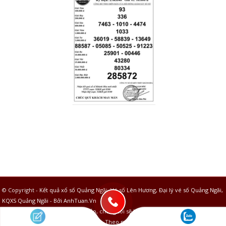
© Copyright -
Kết quả xổ số Quảng Ngãi, Vé số Lên Hương, Đại lý vé số Quảng Ngãi,
KQXS Quảng Ngãi
-
Bởi AnhTuan.Vn
Thông tin chỉ mang tính tham khảo, chúng tôi sẽ không chịu bất kỳ trách nhiệm gì
về việc sử dụng thông tin của các bạn. Theo nguồn từ các công ty xổ số trên toàn