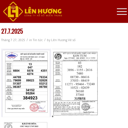
27.7.2025
/
/
Tháng 7 27, 2025
in
Tin tức
by
Lên Hương Vé số