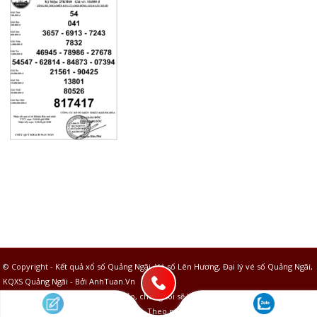
© Copyright -
Kết quả xổ số Quảng Ngãi, Vé số Lên Hương, Đại lý vé số Quảng Ngãi,
KQXS Quảng Ngãi
-
Bởi AnhTuan.Vn
Thông tin chỉ mang tính tham khảo, chúng tôi sẽ không chịu bất kỳ trách nhiệm gì
về việc sử dụng thông tin của các bạn. Theo nguồn từ các công ty xổ số trên toàn