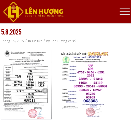
5.8.2025
/
/
Tháng 8 5, 2025
in
Tin tức
by
Lên Hương Vé số