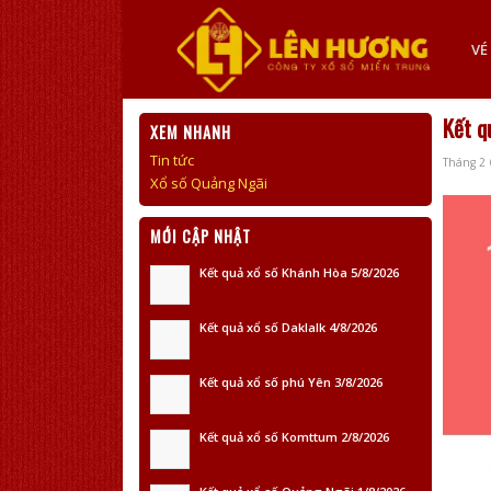
VÉ
Kết q
XEM NHANH
Tin tức
Tháng 2 
Xổ số Quảng Ngãi
MỚI CẬP NHẬT
Kết quả xổ số Khánh Hòa 5/8/2026
Kết quả xổ số Daklalk 4/8/2026
Kết quả xổ số phú Yên 3/8/2026
Kết quả xổ số Komttum 2/8/2026