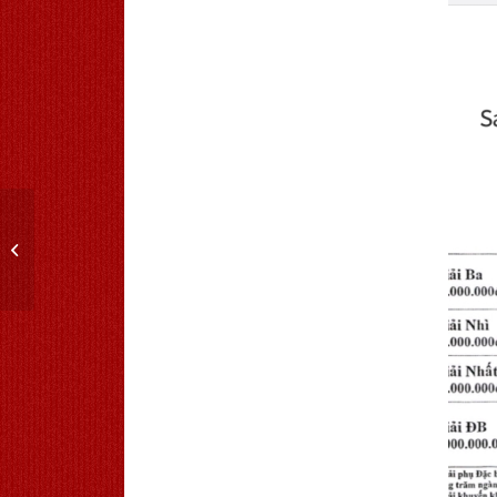
Kết quả xổ số quảng trị 5.2.2026