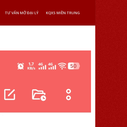
TƯ VẤN MỞ ĐẠI LÝ
KQXS MIỀN TRUNG