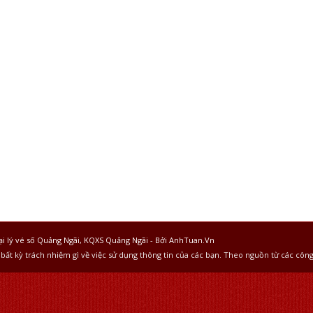
ại lý vé số Quảng Ngãi, KQXS Quảng Ngãi
-
Bởi AnhTuan.Vn
bất kỳ trách nhiệm gì về việc sử dụng thông tin của các bạn. Theo nguồn từ các công