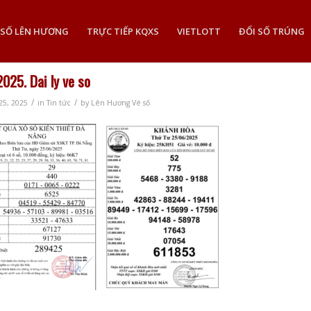
 SỐ LÊN HƯƠNG
TRỰC TIẾP KQXS
VIETLOTT
ĐỔI SỐ TRÚNG
2025. Dai ly ve so
/
/
25, 2025
in
Tin tức
by
Lên Hương Vé số