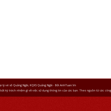
ại lý vé số Quảng Ngãi, KQXS Quảng Ngãi
-
Bởi AnhTuan.Vn
bất kỳ trách nhiệm gì về việc sử dụng thông tin của các bạn. Theo nguồn từ các công