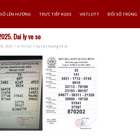
 SỐ LÊN HƯƠNG
TRỰC TIẾP KQXS
VIETLOTT
ĐỔI SỐ TRÚNG
2025. Dai ly ve so
/
/
26, 2025
in
Tin tức
by
Lên Hương Vé số