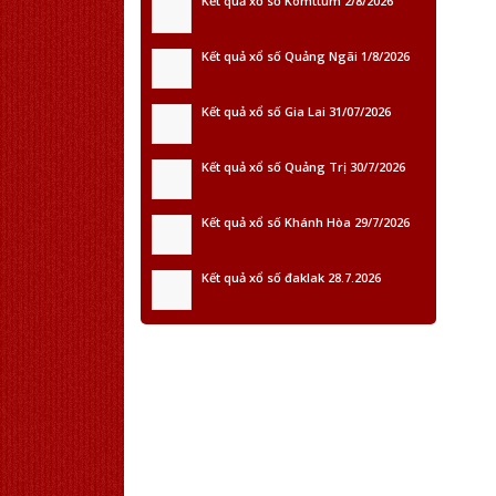
Kết quả xổ số Komttum 2/8/2026
Kết quả xổ số Quảng Ngãi 1/8/2026
Kết quả xổ số Gia Lai 31/07/2026
Kết quả xổ số Quảng Trị 30/7/2026
Kết quả xổ số Khánh Hòa 29/7/2026
Kết quả xổ số đaklak 28.7.2026