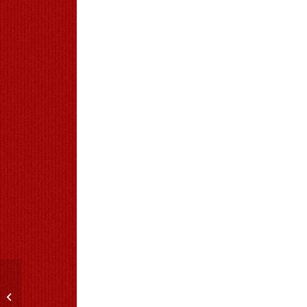
KQXS ngày 7.10.2025